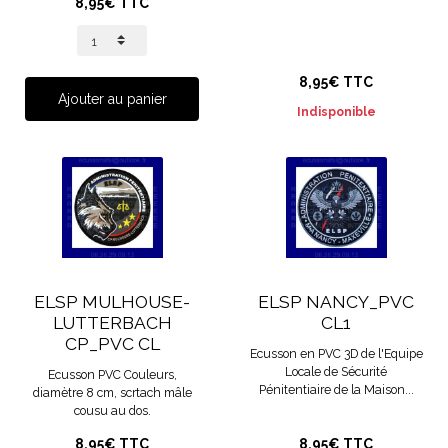
8,95€ TTC
8,95€ TTC
Ajouter au panier
Indisponible
ELSP MULHOUSE-
ELSP NANCY_PVC
LUTTERBACH
CL1
CP_PVC CL
Ecusson en PVC 3D de l'Equipe
Locale de Sécurité
Ecusson PVC Couleurs,
Pénitentiaire de la Maison...
diamètre 8 cm, scrtach mâle
cousu au dos.
8,95€ TTC
8,95€ TTC