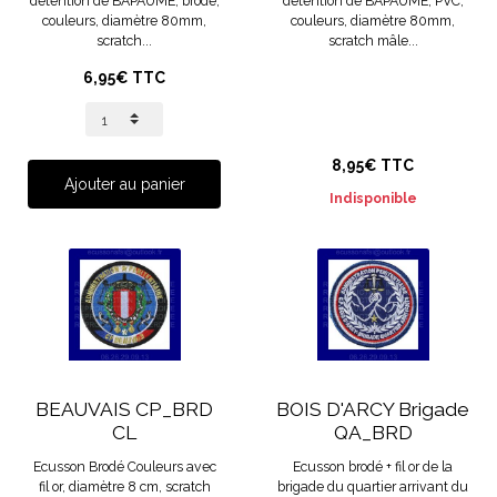
détention de BAPAUME, brodé,
détention de BAPAUME, PVC,
couleurs, diamètre 80mm,
couleurs, diamètre 80mm,
scratch...
scratch mâle...
6,95€ TTC
8,95€ TTC
Ajouter au panier
Indisponible
BEAUVAIS CP_BRD
BOIS D'ARCY Brigade
CL
QA_BRD
Ecusson Brodé Couleurs avec
Ecusson brodé + fil or de la
fil or, diamètre 8 cm, scratch
brigade du quartier arrivant du