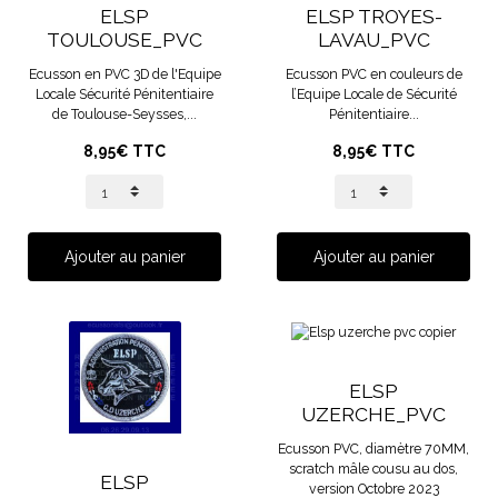
ELSP
ELSP TROYES-
TOULOUSE_PVC
LAVAU_PVC
Ecusson en PVC 3D de l'Equipe
Ecusson PVC en couleurs de
Locale Sécurité Pénitentiaire
l’Equipe Locale de Sécurité
de Toulouse-Seysses,...
Pénitentiaire...
8,95€ TTC
8,95€ TTC
Ajouter au panier
Ajouter au panier
ELSP
UZERCHE_PVC
Ecusson PVC, diamètre 70MM,
scratch mâle cousu au dos,
ELSP
version Octobre 2023