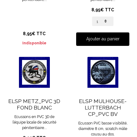
8,95€ TTC
8,95€ TTC
Ajouter au panier
Indisponible
ELSP METZ_PVC 3D
ELSP MULHOUSE-
FOND BLANC
LUTTERBACH
CP_PVC BV
Ecussons en PVC 3D de
l’équipe locale de sécurité
Ecusson PVC basse visibilité,
pénitentiaire...
diamètre 8 cm, scratch mâle
cousu au dos.