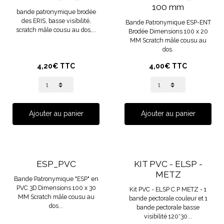
100 mm
bande patronymique brodée
des ERIS, basse visibilité,
Bande Patronymique ESP-ENT
scratch mâle cousu au dos,...
Brodée Dimensions 100 x 20
MM Scratch mâle cousu au
dos.
4,20€ TTC
4,00€ TTC
Ajouter au panier
Ajouter au panier
ESP_PVC
KIT PVC - ELSP -
METZ
Bande Patronymique "ESP" en
PVC 3D Dimensions 100 x 30
Kit PVC - ELSP C.P METZ - 1
MM Scratch mâle cousu au
bande pectorale couleur et 1
dos...
bande pectorale basse
visibilité 120*30...