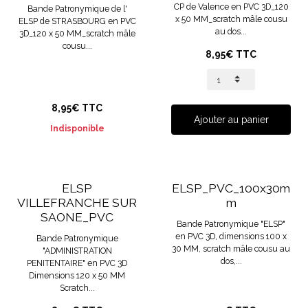
CP de Valence en PVC 3D_120
Bande Patronymique de l'
x 50 MM_scratch mâle cousu
ELSP de STRASBOURG en PVC
au dos...
3D_120 x 50 MM_scratch mâle
cousu...
8,95€ TTC
8,95€ TTC
Ajouter au panier
Indisponible
ELSP
ELSP_PVC_100x30m
VILLEFRANCHE SUR
m
SAONE_PVC
Bande Patronymique "ELSP"
en PVC 3D, dimensions 100 x
Bande Patronymique
30 MM, scratch mâle cousu au
"ADMINISTRATION
dos,...
PENITENTAIRE" en PVC 3D
Dimensions 120 x 50 MM
Scratch...