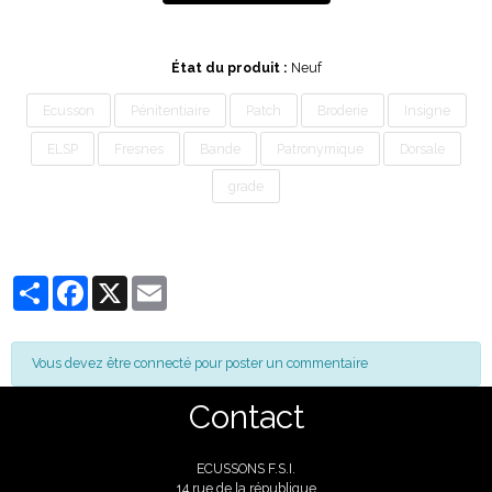
État du produit :
Neuf
Ecusson
Pénitentiaire
Patch
Broderie
Insigne
ELSP
Fresnes
Bande
Patronymique
Dorsale
grade
Partager
Facebook
X
Email
Vous devez être connecté pour poster un commentaire
Contact
ECUSSONS F.S.I.
14 rue de la république