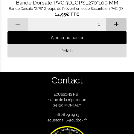
Bande Dorsale PVC 3D_GPS_270*100 MM
Bande Dorsale "GPS" Groupe de Prévention et de Sécurité en PVC 3D...
14,95€
TTC
Ajouter au panier
Détails
Contact
ECUSSONS F.S.I.
14 rue de la république
34 310 MONTADY
06
26 29 09 13
ecussonsFSI@outlook.fr