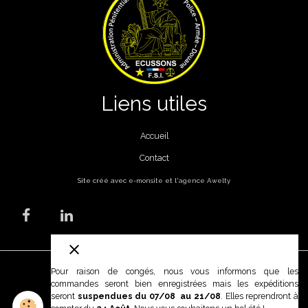
Liens utiles
Accueil
Contact
Site créé avec
e-monsite
et l'
agence Awelty
Mentions légales
Pour raison de congés, nous vous informons que les
Conditions générales d'utilisation
commandes seront bien enregistrées mais les expéditions
seront
suspendues du 07/08 au 21/08
. Elles reprendront à
Conditions générales de vente