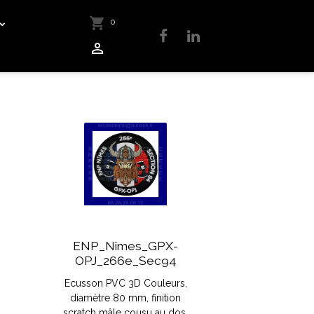
0
ENP_Nîmes_GPX-
OPJ_266e_Sec94
e
Ecusson PVC 3D Couleurs,
diamètre 80 mm, finition
scratch mâle cousu au dos,