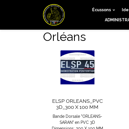
Écussons
Ide
ADMINISTR
Orléans
ELSP ORLEANS_PVC
3D_300 X 100 MM
Bande Dorsale "ORLEANS-
SARAN" en PVC 3D
Dimensions: 300 X 100 MM