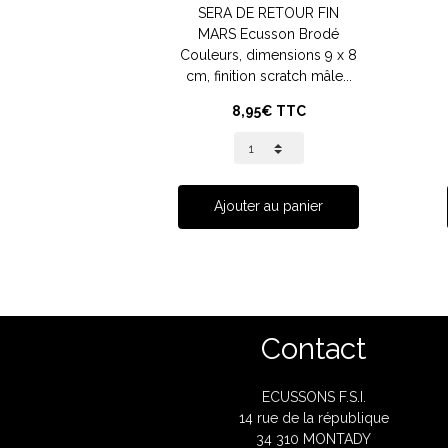
SERA DE RETOUR FIN
MARS Ecusson Brodé
Couleurs, dimensions 9 x 8
cm, finition scratch mâle...
8,95€ TTC
Ajouter au panier
Contact
ECUSSONS F.S.I.
14 rue de la république
34 310 MONTADY