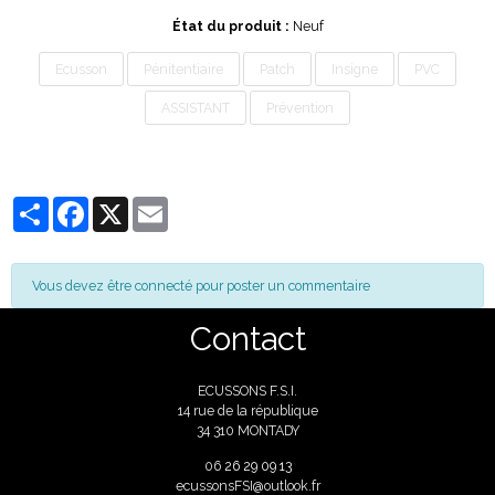
État du produit :
Neuf
Ecusson
Pénitentiaire
Patch
Insigne
PVC
ASSISTANT
Prévention
Partager
Facebook
X
Email
Vous devez être connecté pour poster un commentaire
Contact
ECUSSONS F.S.I.
14 rue de la république
34 310 MONTADY
06
26 29 09 13
ecussonsFSI@outlook.fr