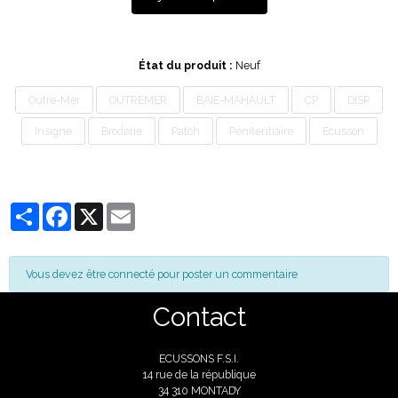
État du produit :
Neuf
Outre-Mer
OUTREMER
BAIE-MAHAULT
CP
DISP
Insigne
Broderie
Patch
Pénitentiaire
Ecusson
Partager
Facebook
X
Email
Vous devez être connecté pour poster un commentaire
Contact
ECUSSONS F.S.I.
14 rue de la république
34 310 MONTADY