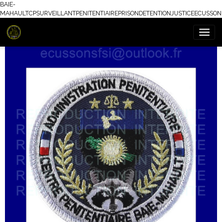
BAIE-
MAHAULTCPSURVEILLANTPENITENTIAIREPRISONDETENTIONJUSTICEECUSSON