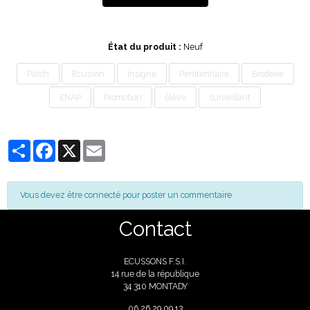
État du produit :
Neuf
Patch
Ecusson
Insigne
Pénitentiaire
Broderie
ENAP
Promotion
élève
surveillant
Partager
Facebook
X
Email
Vous devez être connecté pour poster un commentaire
Contact
ECUSSONS F.S.I.
14 rue de la république
34 310 MONTADY
06
26 29 09 13