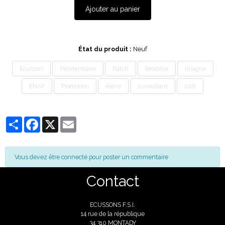
Ajouter au panier
État du produit :
Neuf
Ecusson
Pénitentiaire
Patch
Broderie
Insigne
ENAP
Promotion
élève
surveillant
208
Partager
Facebook
X
Email
Vous devez être connecté pour poster un commentaire
Contact
ECUSSONS F.S.I.
14 rue de la république
34 310 MONTADY