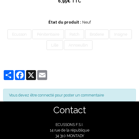
6,95€ TTC
État du produit :
Neuf
Ecusson
Pénitentiaire
Patch
Broderie
Insigne
Lille
Annoeullin
Partager
Facebook
X
Email
Vous devez être connecté pour poster un commentaire
Contact
ECUSSONS F.S.I.
14 rue de la république
34 310 MONTADY