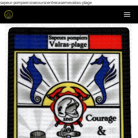
sapeur-pompiercsisecourscentrecasernevalras-plage