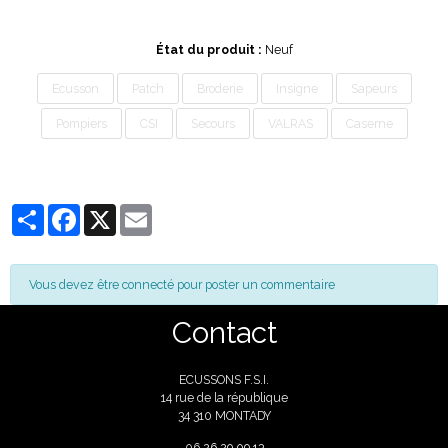
État du produit :
Neuf
Ecusson
Patch
Broderie
Insigne
Sapeurs
Pompiers
CSI
Secours
VALRAS
Caserne
Partager
Facebook
X
Email
Vous devez être connecté pour poster un commentaire
Contact
ECUSSONS F.S.I.
14 rue de la république
34 310 MONTADY
06
26 29 09 13